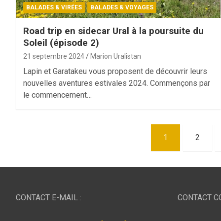
BALADES & VIRÉES
BALADES & VOYAGES
Road trip en sidecar Ural à la poursuite du
Soleil (épisode 2)
21 septembre 2024
Marion Uralistan
Lapin et Garatakeu vous proposent de découvrir leurs
nouvelles aventures estivales 2024. Commençons par
le commencement…
Pagination
1
2
des
publications
CONTACT E-MAIL :
CONTACT CO