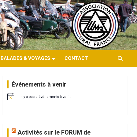
BALADES & VOYAGES
CONTACT
Événements à venir
Il n’y a pas d’évènements à venir.
N
o
t
i
c
e
Activités sur le FORUM de