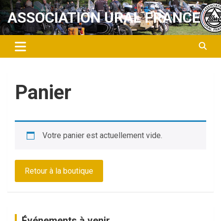
Aller
ASSOCIATION URAL FRANCE
au
contenu
Panier
Votre panier est actuellement vide.
Retour à la boutique
Événements à venir