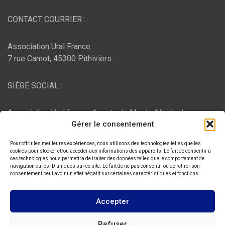
CONTACT COURRIER :
Association Ural France
7 rue Carnot, 45300 Pithiviers
SIÈGE SOCIAL :
Association Ural france, 1 route du Mont - Mairie de
Gérer le consentement
Bujaleuf, 87460 Bujaleuf
Pour offrir les meilleures expériences, nous utilisons des technologies telles que les
HÉBERGEMENT :
cookies pour stocker et/ou accéder aux informations des appareils. Le fait de consentir à
ces technologies nous permettra de traiter des données telles que le comportement de
navigation ou les ID uniques sur ce site. Le fait de ne pas consentir ou de retirer son
consentement peut avoir un effet négatif sur certaines caractéristiques et fonctions.
O2switch
, Chemin des Pardiaux, 63000 Clermont-Ferrand
Accepter
Copyright © 2026
ASSOCIATION URAL FRANCE
Refuser