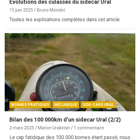
Évolutions des culasses du sidecar Ural
15 juin 2025
Bruno Mondet
Toutes les explications complètes dans cet article.
BONNES PRATIQUES
MÉCANIQUE
SIDE-CARS URAL
Bilan des 100 000km d’un sidecar Ural (2/2)
2 mars 2025
Marion Uralistan
1 commentaire
Le cap fatidique des 100 000 bornes étant passé, nous