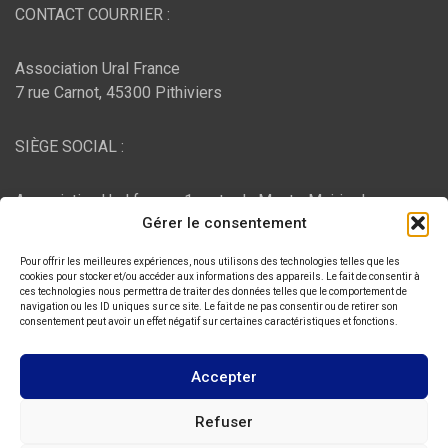
CONTACT COURRIER :
Association Ural France
7 rue Carnot, 45300 Pithiviers
SIÈGE SOCIAL :
Association Ural france, 1 route du Mont - Mairie de
Gérer le consentement
Bujaleuf, 87460 Bujaleuf
Pour offrir les meilleures expériences, nous utilisons des technologies telles que les
HÉBERGEMENT :
cookies pour stocker et/ou accéder aux informations des appareils. Le fait de consentir à
ces technologies nous permettra de traiter des données telles que le comportement de
navigation ou les ID uniques sur ce site. Le fait de ne pas consentir ou de retirer son
consentement peut avoir un effet négatif sur certaines caractéristiques et fonctions.
O2switch
, Chemin des Pardiaux, 63000 Clermont-Ferrand
Accepter
Copyright © 2026
ASSOCIATION URAL FRANCE
Refuser