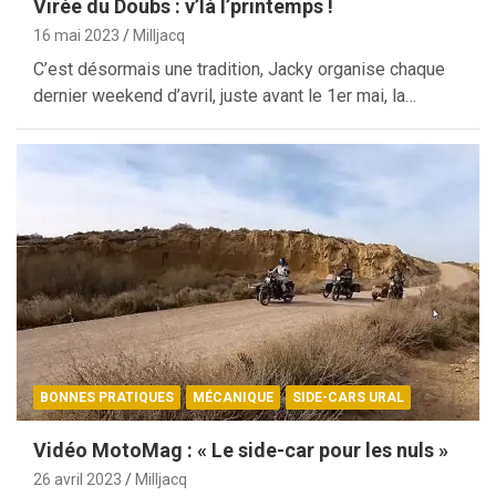
Virée du Doubs : v’là l’printemps !
16 mai 2023
Milljacq
C’est désormais une tradition, Jacky organise chaque
dernier weekend d’avril, juste avant le 1er mai, la…
BONNES PRATIQUES
MÉCANIQUE
SIDE-CARS URAL
Vidéo MotoMag : « Le side-car pour les nuls »
26 avril 2023
Milljacq