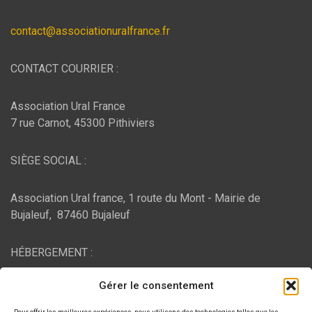
contact@associationuralfrance.fr
CONTACT COURRIER :
Association Ural France
7 rue Carnot, 45300 Pithiviers
SIÈGE SOCIAL :
Association Ural france, 1 route du Mont - Mairie de
Bujaleuf, 87460 Bujaleuf
HÉBERGEMENT :
Gérer le consentement
O2switch
, Chemin des Pardiaux, 63000 Clermont-Ferrand