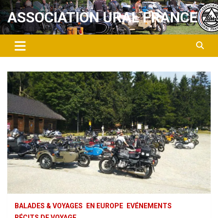
Aller
ASSOCIATION URAL FRANCE
au
contenu
BALADES & VOYAGES
EN EUROPE
EVÉNEMENTS
RÉCITS DE VOYAGE