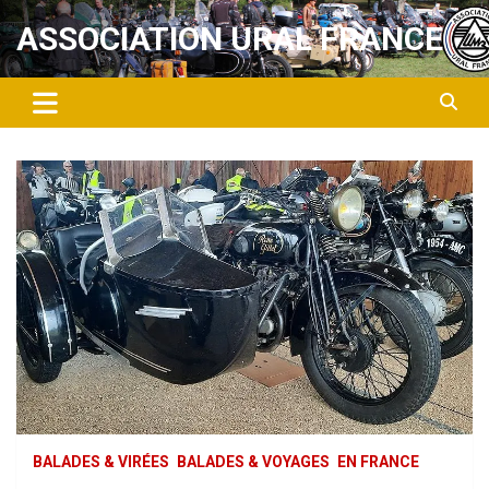
Aller
ASSOCIATION URAL FRANCE
au
contenu
BALADES & VIRÉES
BALADES & VOYAGES
EN FRANCE