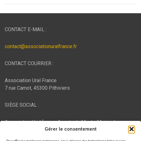
CONTACT E-MAIL :
contact@associationuralfrance.fr
CONTACT COURRIER :
Association Ural France
7 rue Carnot, 45300 Pithiviers
SIÈGE SOCIAL :
Association Ural france, 1 route du Mont - Mairie de
Gérer le consentement
Bujaleuf, 87460 Bujaleuf