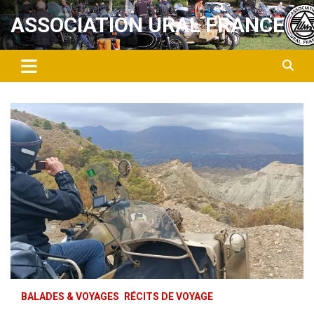
Aller
ASSOCIATION URAL FRANCE
au
contenu
BALADES & VOYAGES
RÉCITS DE VOYAGE