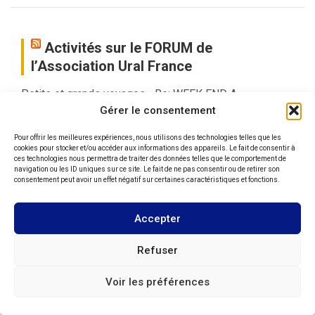
Activités sur le FORUM de
l’Association Ural France
Petits et grands voyages • Re: WEEK END A
ESCALONA Juin 2026
7 août 2026
Higgins30
Gérer le consentement
Moteur • Re: Equerres de renfort pour carbus Keihin sur
Pour offrir les meilleures expériences, nous utilisons des technologies telles que les
Ural
7 août 2026
AlexTrashwood
cookies pour stocker et/ou accéder aux informations des appareils. Le fait de consentir à
ces technologies nous permettra de traiter des données telles que le comportement de
Petits et grands voyages • Re: WEEK END A
navigation ou les ID uniques sur ce site. Le fait de ne pas consentir ou de retirer son
consentement peut avoir un effet négatif sur certaines caractéristiques et fonctions.
ESCALONA Juin 2026
7 août 2026
Papycoz
Espace de présentation des nouveaux membres. • Re:
Accepter
Présentation
7 août 2026
Arsene
Petits et grands voyages • Re: WEEK END A
Refuser
ESCALONA Juin 2026
7 août 2026
Arsene
Voir les préférences