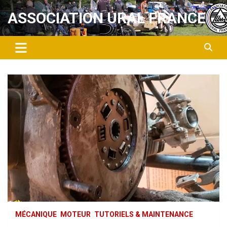
Aller
ASSOCIATION URAL FRANCE
au
contenu
MÉCANIQUE
MOTEUR
TUTORIELS & MAINTENANCE