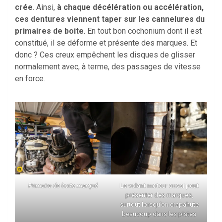
crée
. Ainsi,
à chaque décélération ou accélération,
ces dentures viennent taper sur les cannelures du
primaires de boite
. En tout bon cochonium dont il est
constitué, il se déforme et présente des marques. Et
donc ? Ces creux empêchent les disques de glisser
normalement avec, à terme, des passages de vitesse
en force.
Primaire de boite marqué
Le volant moteur aussi peut
présenter des marques,
surtout lorsqu’on crapahute
beaucoup dans les pistes