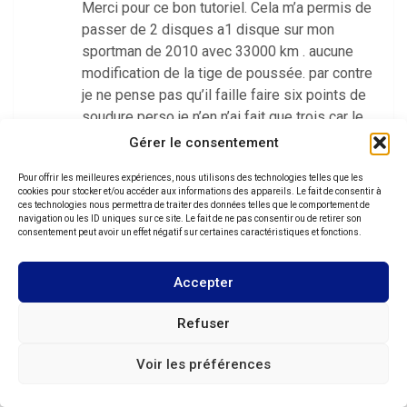
Merci pour ce bon tutoriel. Cela m’a permis de
passer de 2 disques a1 disque sur mon
sportman de 2010 avec 33000 km . aucune
modification de la tige de poussée. par contre
je ne pense pas qu’il faille faire six points de
soudure perso je n’en n’ai fait que trois car le
plateau lisse ne travaille pas en scisaillement.
Gérer le consentement
les seuls points d’interrogation sont les cages
Pour offrir les meilleures expériences, nous utilisons des technologies telles que les
des ressorts et le plateau de pression car là il
cookies pour stocker et/ou accéder aux informations des appareils. Le fait de consentir à
reste que 1 mm . on verra dans le temps ils
ces technologies nous permettra de traiter des données telles que le comportement de
navigation ou les ID uniques sur ce site. Le fait de ne pas consentir ou de retirer son
risquent de creuser un peu.quand cela arrivera
consentement peut avoir un effet négatif sur certaines caractéristiques et fonctions.
au point d’usure . l’embrayage me paraît plus
souple . l’idéal serait de trouver un disque avec
Accepter
les ressorts centrés.
Refuser
Répondre
Voir les préférences
Laisser un commentaire