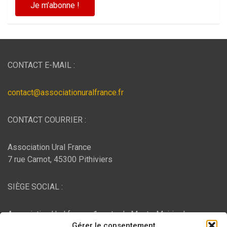
CONTACT E-MAIL :
contact@associationuralfrance.fr
CONTACT COURRIER :
Association Ural France
7 rue Carnot, 45300 Pithiviers
SIÈGE SOCIAL :
Association Ural france, 1 route du Mont - Mairie de
Gérer le consentement
Bujaleuf, 87460 Bujaleuf