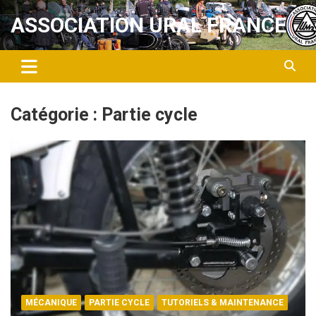
Aller
ASSOCIATION URAL FRANCE
au
contenu
Catégorie :
Partie cycle
MÉCANIQUE
PARTIE CYCLE
TUTORIELS & MAINTENANCE