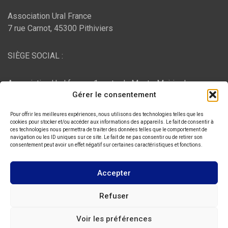
Association Ural France
7 rue Carnot, 45300 Pithiviers
SIÈGE SOCIAL :
Association Ural france, 1 route du Mont - Mairie de
Gérer le consentement
Bujaleuf, 87460 Bujaleuf
Pour offrir les meilleures expériences, nous utilisons des technologies telles que les
HÉBERGEMENT :
cookies pour stocker et/ou accéder aux informations des appareils. Le fait de consentir à
ces technologies nous permettra de traiter des données telles que le comportement de
navigation ou les ID uniques sur ce site. Le fait de ne pas consentir ou de retirer son
consentement peut avoir un effet négatif sur certaines caractéristiques et fonctions.
O2switch
, Chemin des Pardiaux, 63000 Clermont-Ferrand
Accepter
Copyright © 2026
ASSOCIATION URAL FRANCE
Refuser
Thème par :
Theme Horse
Voir les préférences
Fièrement propulsé par :
WordPress