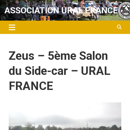
Aller
ASSOCIATION URAL FRANCE
au
contenu
Zeus – 5ème Salon
du Side-car – URAL
FRANCE