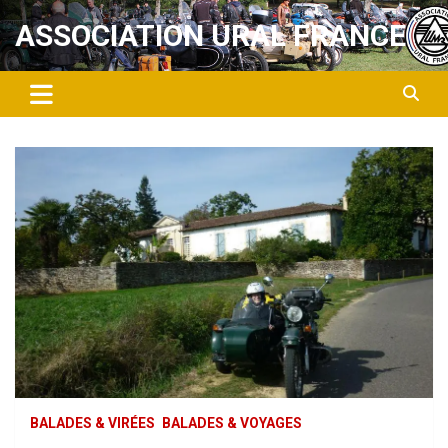
Aller
ASSOCIATION URAL FRANCE
au
contenu
BALADES & VIRÉES
BALADES & VOYAGES