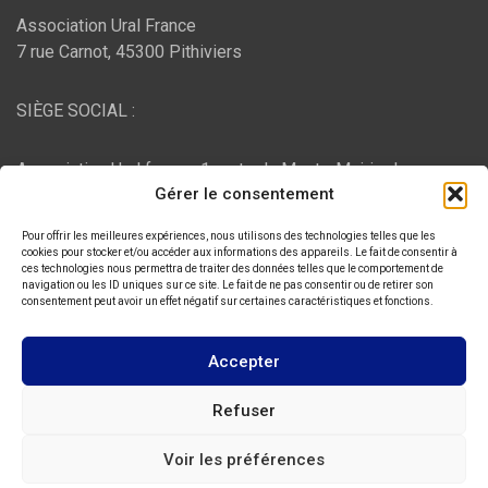
Association Ural France
7 rue Carnot, 45300 Pithiviers
SIÈGE SOCIAL :
Association Ural france, 1 route du Mont - Mairie de
Gérer le consentement
Bujaleuf, 87460 Bujaleuf
Pour offrir les meilleures expériences, nous utilisons des technologies telles que les
HÉBERGEMENT :
cookies pour stocker et/ou accéder aux informations des appareils. Le fait de consentir à
ces technologies nous permettra de traiter des données telles que le comportement de
navigation ou les ID uniques sur ce site. Le fait de ne pas consentir ou de retirer son
consentement peut avoir un effet négatif sur certaines caractéristiques et fonctions.
O2switch
, Chemin des Pardiaux, 63000 Clermont-Ferrand
Accepter
Copyright © 2026
ASSOCIATION URAL FRANCE
Refuser
Thème par :
Theme Horse
Voir les préférences
Fièrement propulsé par :
WordPress