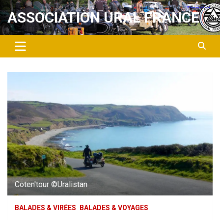
Aller
ASSOCIATION URAL FRANCE
au
contenu
Coten'tour ©Uralistan
BALADES & VIRÉES
BALADES & VOYAGES