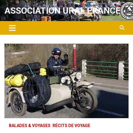
Aller
ASSOCIATION URAL FRANCE
au
contenu
BALADES & VOYAGES
RÉCITS DE VOYAGE