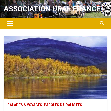
Aller
ASSOCIATION URAL FRANCE
au
contenu
BALADES & VOYAGES
PAROLES D'URALISTES