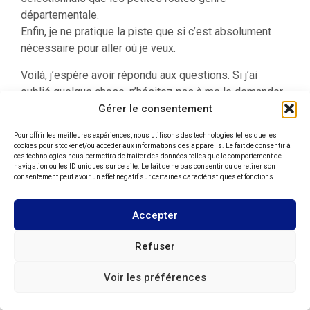
départementale.
Enfin, je ne pratique la piste que si c’est absolument
nécessaire pour aller où je veux.
Voilà, j’espère avoir répondu aux questions. Si j’ai
oublié quelque chose, n’hésitez pas à me le demander.
Gérer le consentement
.
Pour offrir les meilleures expériences, nous utilisons des technologies telles que les
Chernishevsk, les Kafés
cookies pour stocker et/ou accéder aux informations des appareils. Le fait de consentir à
ces technologies nous permettra de traiter des données telles que le comportement de
navigation ou les ID uniques sur ce site. Le fait de ne pas consentir ou de retirer son
Petite
consentement peut avoir un effet négatif sur certaines caractéristiques et fonctions.
étape
aujourd’hui
Accepter
(300km). La
route est
Refuser
en très bon
état et
Voir les préférences
particulière