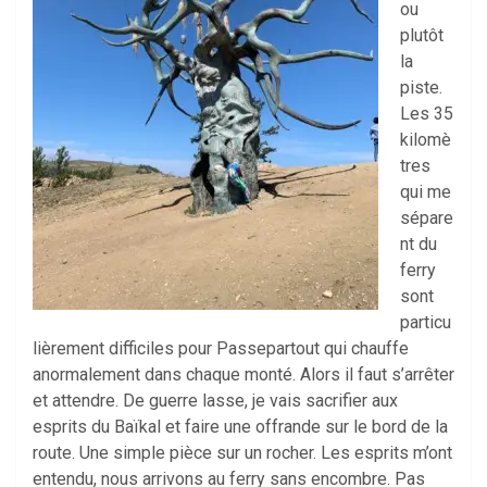
ou
plutôt
la
piste.
Les 35
kilomè
tres
qui me
sépare
nt du
ferry
sont
particu
lièrement difficiles pour Passepartout qui chauffe
anormalement dans chaque monté. Alors il faut s’arrêter
et attendre. De guerre lasse, je vais sacrifier aux
esprits du Baïkal et faire une offrande sur le bord de la
route. Une simple pièce sur un rocher. Les esprits m’ont
entendu, nous arrivons au ferry sans encombre. Pas