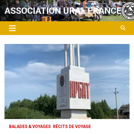
Aller
ASSOCIATION URAL FRANCE
au
contenu
BALADES & VOYAGES
RÉCITS DE VOYAGE