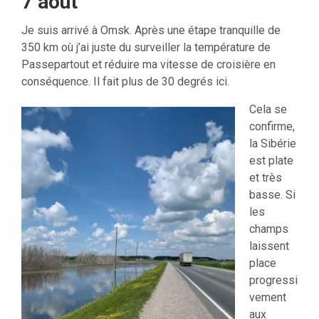
7 aout
Je suis arrivé à Omsk. Après une étape tranquille de
350 km où j’ai juste du surveiller la température de
Passepartout et réduire ma vitesse de croisière en
conséquence. Il fait plus de 30 degrés ici.
Cela se
confirme,
la Sibérie
est plate
et très
basse. Si
les
champs
laissent
place
progressi
vement
aux