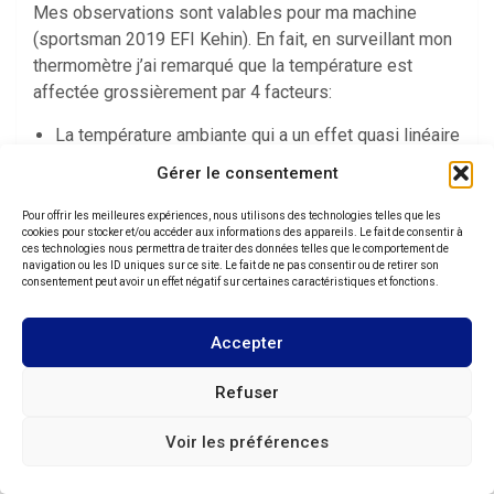
Mes observations sont valables pour ma machine
(sportsman 2019 EFI Kehin). En fait, en surveillant mon
thermomètre j’ai remarqué que la température est
affectée grossièrement par 4 facteurs:
La température ambiante qui a un effet quasi linéaire
sur la température maxi.
Gérer le consentement
Les embouteillages (une vrai cata!)
Les montées
Pour offrir les meilleures expériences, nous utilisons des technologies telles que les
cookies pour stocker et/ou accéder aux informations des appareils. Le fait de consentir à
La vitesse de croisière sur le plat
ces technologies nous permettra de traiter des données telles que le comportement de
navigation ou les ID uniques sur ce site. Le fait de ne pas consentir ou de retirer son
Maintenant que j’ai une référence d’alerte, je me
consentement peut avoir un effet négatif sur certaines caractéristiques et fonctions.
débrouille pour ne pas la dépasser.
Accepter
.
Refuser
10
Aout
Voir les préférences
Encore