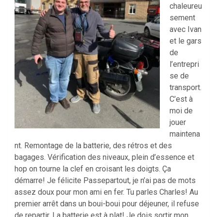
chaleureu
sement
avec Ivan
et le gars
de
l’entrepri
se de
transport.
C’est à
moi de
jouer
maintena
nt. Remontage de la batterie, des rétros et des
bagages. Vérification des niveaux, plein d’essence et
hop on tourne la clef en croisant les doigts. Ça
démarre! Je félicite Passepartout, je n’ai pas de mots
assez doux pour mon ami en fer. Tu parles Charles! Au
premier arrêt dans un boui-boui pour déjeuner, il refuse
de repartir. La batterie est à plat! Je dois sortir mon