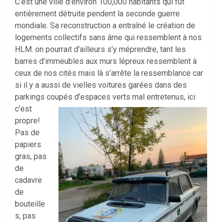
C’est une ville d’environ 100,000 habitants qui fut
entièrement détruite pendent la seconde guerre
mondiale. Sa reconstruction a entraîné le création de
logements collectifs sans âme qui ressemblent à nos
HLM. on pourrait d’ailleurs s’y méprendre, tant les
barres d’immeubles aux murs lépreux ressemblent à
ceux de nos cités mais là s’arrête la ressemblance car
si il y a aussi de vielles voitures garées dans des
parkings coupés
d’espaces verts mal entretenus, ici
c’est
propre!
Pas de
papiers
gras, pas
de
cadavre
de
bouteille
s, pas