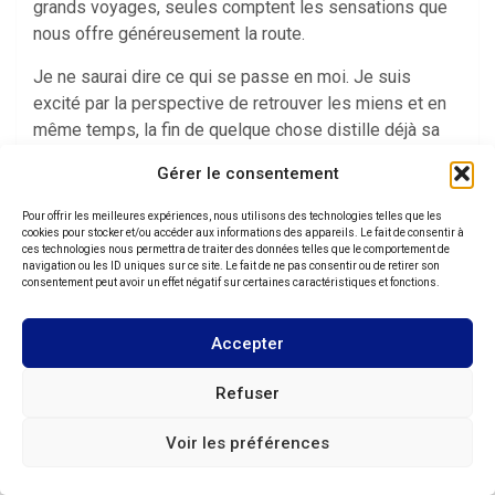
grands voyages, seules comptent les sensations que
nous offre généreusement la route.
Je ne saurai dire ce qui se passe en moi. Je suis
excité par la perspective de retrouver les miens et en
même temps, la fin de quelque chose distille déjà sa
nostalgie. Ces derniers jours sous la pluie ont exacerbé
Gérer le consentement
cette confusion intérieur.
Pour offrir les meilleures expériences, nous utilisons des technologies telles que les
Je me dit qu’il ne s’agit que d’une pause nécessaire
cookies pour stocker et/ou accéder aux informations des appareils. Le fait de consentir à
pour me ressourcer auprès de ceux que je chéris.
ces technologies nous permettra de traiter des données telles que le comportement de
navigation ou les ID uniques sur ce site. Le fait de ne pas consentir ou de retirer son
Bientôt je poursuivrai ce voyage. C’est un but que
consentement peut avoir un effet négatif sur certaines caractéristiques et fonctions.
l’urgence de l’age me force à accomplir vite.
Accepter
En attendant, je clos ce premier chapitre sur cette
dernière journée de route. Je reprendrai sitôt que je
Refuser
pourrai repartir en Australie. Les mots déjà écrits
garderont la mémoire de ceux que j’ai croisé et dont le
Voir les préférences
regard reste pour toujours gravé dans mon coeur.