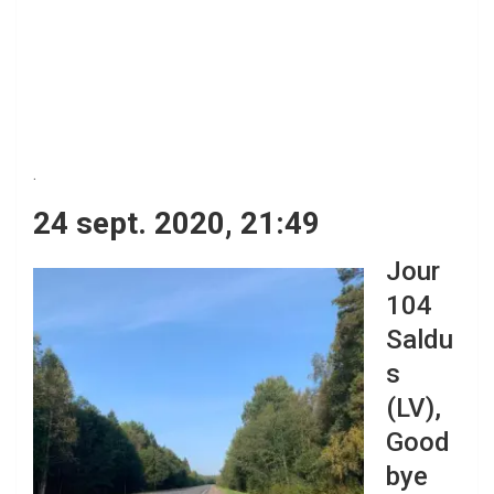
.
24 sept. 2020, 21:49
Jour
104
Saldu
s
(LV),
Good
bye