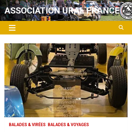
Aller
ASSOCIATION URAL FRANCE
au
contenu
BALADES & VIRÉES
BALADES & VOYAGES