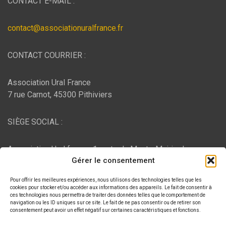
CONTACT E-MAIL :
contact@associationuralfrance.fr
CONTACT COURRIER :
Association Ural France
7 rue Carnot, 45300 Pithiviers
SIÈGE SOCIAL :
Association Ural france, 1 route du Mont - Mairie de
Gérer le consentement
Bujaleuf, 87460 Bujaleuf
Pour offrir les meilleures expériences, nous utilisons des technologies telles que les
HÉBERGEMENT :
cookies pour stocker et/ou accéder aux informations des appareils. Le fait de consentir à
ces technologies nous permettra de traiter des données telles que le comportement de
navigation ou les ID uniques sur ce site. Le fait de ne pas consentir ou de retirer son
consentement peut avoir un effet négatif sur certaines caractéristiques et fonctions.
O2switch
, Chemin des Pardiaux, 63000 Clermont-Ferrand