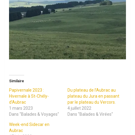
Similaire
Papivernale 2023 :
Du plateau de l’Aubrac au
Hivernale à St-Chély-
plateau du Jura en passant
d’Aubrac
par le plateau du Vercors.
1 mars 2023
4 juillet 2022
Dans "Balades & Voyages"
Dans "Balades & Virées"
Week-end Sidecar en
Aubrac