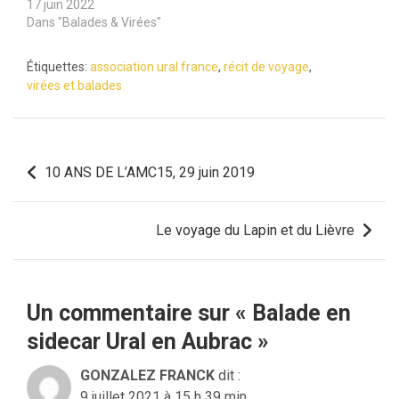
17 juin 2022
Dans "Balades & Virées"
Étiquettes:
association ural france
,
récit de voyage
,
virées et balades
Navigation
10 ANS DE L’AMC15, 29 juin 2019
de
l’article
Le voyage du Lapin et du Lièvre
Un commentaire sur «
Balade en
sidecar Ural en Aubrac
»
GONZALEZ FRANCK
dit :
9 juillet 2021 à 15 h 39 min