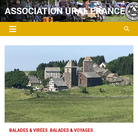
Aller
ASSOCIATION URAL FRANCE
au
contenu
BALADES & VIRÉES
BALADES & VOYAGES