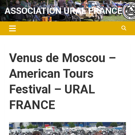
Aller
ASSOCIATION URAL FRANCE
au
contenu
Venus de Moscou –
American Tours
Festival – URAL
FRANCE