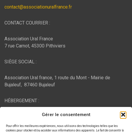
contact@associationuralfrance.fr
CONTACT COURRIER :
Association Ural France
7 rue Carnot, 45300 Pithiviers
SIÈGE SOCIAL :
Association Ural france, 1 route du Mont - Mairie de
Bujaleuf, 87460 Bujaleuf
HÉBERGEMENT :
Gérer le consentement
O2switch
, Chemin des Pardiaux, 63000 Clermont-Ferrand
Pour offrir les meilleures expériences, nous utilisons des technologies telles que les
cookies pour stocker et/ou accéder aux informations des appareils. Le fait de consentir à