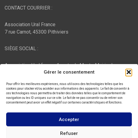
CONTACT COURRIER :
Association Ural France
7 rue Carnot, 45300 Pithiviers
SIÈGE SOCIAL :
Association Ural france, 1 route du Mont - Mairie de
Gérer le consentement
Bujaleuf, 87460 Bujaleuf
Pour offrir les meilleures expériences, nous utilisons des technologies telles que les
HÉBERGEMENT :
cookies pour stocker et/ou accéder aux informations des appareils. Le fait de consentir à
ces technologies nous permettra de traiter des données telles que le comportement de
navigation ou les ID uniques sur ce site. Le fait de ne pas consentir ou de retirer son
consentement peut avoir un effet négatif sur certaines caractéristiques et fonctions.
O2switch
, Chemin des Pardiaux, 63000 Clermont-Ferrand
Accepter
Copyright © 2026
ASSOCIATION URAL FRANCE
Refuser