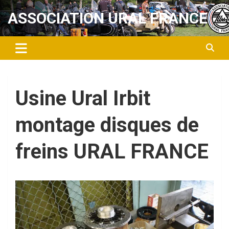
Aller
ASSOCIATION URAL FRANCE
au
contenu
Usine Ural Irbit
montage disques de
freins URAL FRANCE