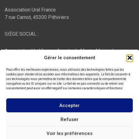
Association Ural France
7 rue Carnot, 45300 Pithiviers
SIÈGE SOCIAL :
Association Ural france, 1 route du Mont - Mairie de
Gérer le consentement
Bujaleuf, 87460 Bujaleuf
Pour offrir les meilleures expériences, nous utilisons des technologies telles que les
HÉBERGEMENT :
cookies pour stocker et/ou accéder aux informations des appareils. Le fait de consentir à
ces technologies nous permettra de traiter des données telles que le comportement de
navigation ou les ID uniques sur ce site. Le fait de ne pas consentir ou de retirer son
consentement peut avoir un effet négatif sur certaines caractéristiques et fonctions.
O2switch
, Chemin des Pardiaux, 63000 Clermont-Ferrand
Accepter
Copyright © 2026
ASSOCIATION URAL FRANCE
Refuser
Thème par :
Theme Horse
Voir les préférences
Fièrement propulsé par :
WordPress