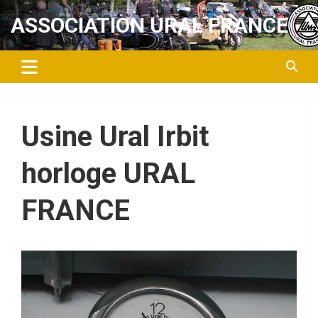
Aller
ASSOCIATION URAL FRANCE
au
contenu
Usine Ural Irbit
horloge URAL
FRANCE