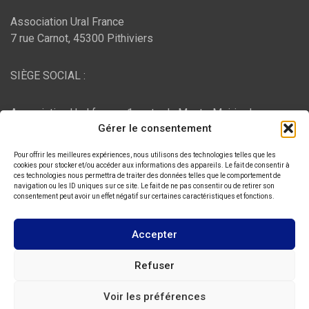
Association Ural France
7 rue Carnot, 45300 Pithiviers
SIÈGE SOCIAL :
Association Ural france, 1 route du Mont - Mairie de
Gérer le consentement
Bujaleuf, 87460 Bujaleuf
Pour offrir les meilleures expériences, nous utilisons des technologies telles que les
HÉBERGEMENT :
cookies pour stocker et/ou accéder aux informations des appareils. Le fait de consentir à
ces technologies nous permettra de traiter des données telles que le comportement de
navigation ou les ID uniques sur ce site. Le fait de ne pas consentir ou de retirer son
consentement peut avoir un effet négatif sur certaines caractéristiques et fonctions.
O2switch
, Chemin des Pardiaux, 63000 Clermont-Ferrand
Accepter
Copyright © 2026
ASSOCIATION URAL FRANCE
Refuser
Thème par :
Theme Horse
Voir les préférences
Fièrement propulsé par :
WordPress