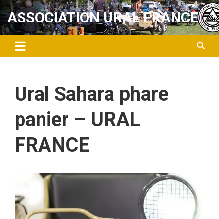
Aller
ASSOCIATION URAL FRANCE
au
contenu
Ural Sahara phare
panier – URAL
FRANCE