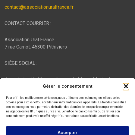
contact@associationuralfrance.fr
CONTACT COURRIER :
Association Ural France
7 rue Carnot, 45300 Pithiviers
SIÈGE SOCIAL :
Association Ural france, 1 route du Mont - Mairie de
Gérer le consentement
Bujaleuf, 87460 Bujaleuf
Pour offrir les meilleures expériences, nous utilisons des technologies telles que les
HÉBERGEMENT :
cookies pour stocker et/ou accéder aux informations des appareils. Le fait de consentir à
ces technologies nous permettra de traiter des données telles que le comportement de
navigation ou les ID uniques sur ce site. Le fait de ne pas consentir ou de retirer son
consentement peut avoir un effet négatif sur certaines caractéristiques et fonctions.
O2switch
, Chemin des Pardiaux, 63000 Clermont-Ferrand
Accepter