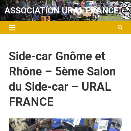
Aller
ASSOCIATION URAL FRANCE
au
contenu
Side-car Gnôme et
Rhône – 5ème Salon
du Side-car – URAL
FRANCE