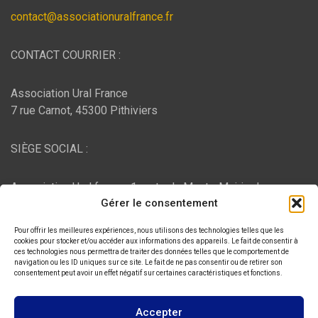
contact@associationuralfrance.fr
CONTACT COURRIER :
Association Ural France
7 rue Carnot, 45300 Pithiviers
SIÈGE SOCIAL :
Association Ural france, 1 route du Mont - Mairie de
Gérer le consentement
Bujaleuf, 87460 Bujaleuf
Pour offrir les meilleures expériences, nous utilisons des technologies telles que les
HÉBERGEMENT :
cookies pour stocker et/ou accéder aux informations des appareils. Le fait de consentir à
ces technologies nous permettra de traiter des données telles que le comportement de
navigation ou les ID uniques sur ce site. Le fait de ne pas consentir ou de retirer son
consentement peut avoir un effet négatif sur certaines caractéristiques et fonctions.
O2switch
, Chemin des Pardiaux, 63000 Clermont-Ferrand
Accepter