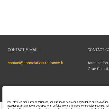
CONTACT E-MAIL :
CONTACT CO
contact@associationuralfrance.fr
Association 
7 rue Carnot
Copyright © 2026
ASSOCIATION URAL FRANCE
Thème p
Pour offrir les meilleures expériences, nous utilisons des technologies telles que les cookies
accéder aux informations des appareils. Le fait de consentir à ces technologies nous permett