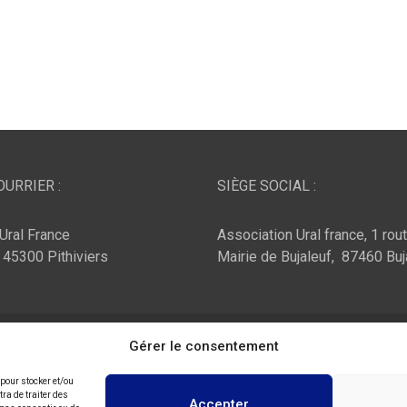
URRIER :
SIÈGE SOCIAL :
Ural France
Association Ural france, 1 rou
, 45300 Pithiviers
Mairie de Bujaleuf, 87460 Buj
ar :
Theme Horse
Fièrement propulsé par :
Gérer le consentement
WordPress
 pour stocker et/ou
ra de traiter des
Accepter