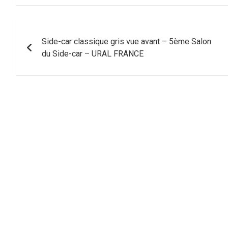
Navigation
Side-car classique gris vue avant – 5ème Salon
de
du Side-car – URAL FRANCE
l’article