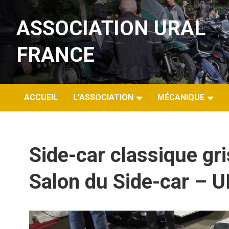
Aller
au
ASSOCIATION URAL
contenu
FRANCE
ACCUEIL
L’ASSOCIATION
MÉCANIQUE
Side-car classique gr
Salon du Side-car –