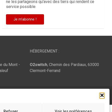
ne les partageons qu'avec des tiers qui rendent ce
service possible.
HÉBERGEMENT :
te du Mont -
O2switch
, Chemin des Pardiaux, 63000
aleuf
Clermont-Ferrand
Refuser
Voir les préférences