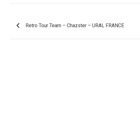
Navigation
Retro Tour Team – Chazster – URAL FRANCE
de
l’article