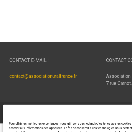
CONTACT E-MAIL :
CONTACT CO
contact@associationuralfrance.fr
Association 
7 rue Carnot
Copyright © 2026
ASSOCIATION URAL FRANCE
Thème p
Pour offrir les meilleures expériences, nous utilisons des technologies telles que les cookies
accéder aux informations des appareils. Le fait de consentir à ces technologies nous permett