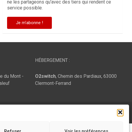
ne les partageons qu'avec des tiers qui rendent ce
service possible.
HÉBERGEMENT :
te du Mont -
O2switch
, Chemin des Pardiaux, 63000
aleuf
Clermont-Ferrand
Refuser
Voir les préférences