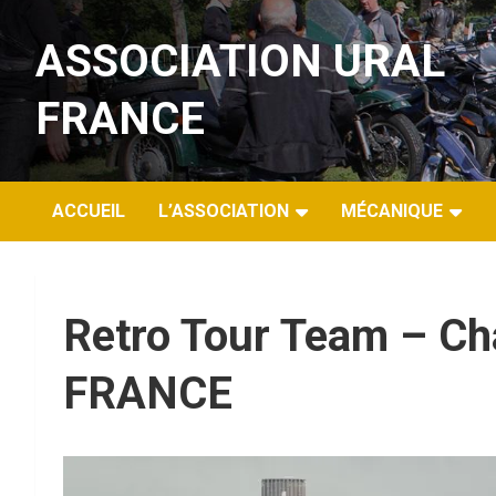
Aller
au
ASSOCIATION URAL
contenu
FRANCE
ACCUEIL
L’ASSOCIATION
MÉCANIQUE
Retro Tour Team – Ch
FRANCE