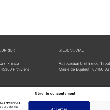
URRIER :
SIÈGE SOCIAL :
Ural France
Association Ural france, 1 rou
, 45300 Pithiviers
Mairie de Bujaleuf, 87460 Buj
ar :
Theme Horse
Fièrement propulsé par :
Gérer le consentement
WordPress
 pour stocker et/ou
ra de traiter des
Accepter