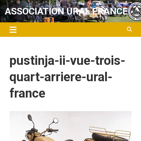
Aller
ASSOCIATION URAL FRANCE
au
contenu
pustinja-ii-vue-trois-
quart-arriere-ural-
france