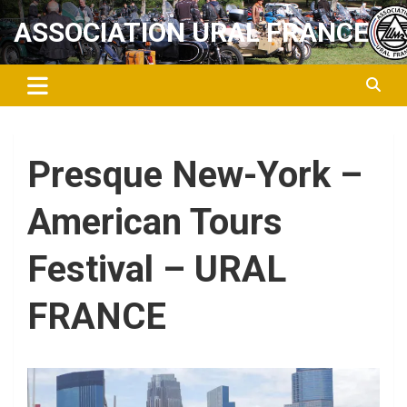
Aller
ASSOCIATION URAL FRANCE
au
contenu
Presque New-York –
American Tours
Festival – URAL
FRANCE