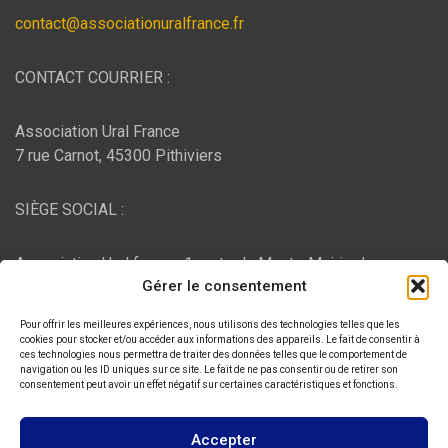
contact@associationuralfrance.fr
CONTACT COURRIER :
Association Ural France
7 rue Carnot, 45300 Pithiviers
SIÈGE SOCIAL :
Association Ural france, 1 route du Mont - Mairie de
Gérer le consentement
Bujaleuf, 87460 Bujaleuf
Pour offrir les meilleures expériences, nous utilisons des technologies telles que les
HÉBERGEMENT :
cookies pour stocker et/ou accéder aux informations des appareils. Le fait de consentir à
ces technologies nous permettra de traiter des données telles que le comportement de
navigation ou les ID uniques sur ce site. Le fait de ne pas consentir ou de retirer son
consentement peut avoir un effet négatif sur certaines caractéristiques et fonctions.
O2switch
, Chemin des Pardiaux, 63000 Clermont-Ferrand
Accepter