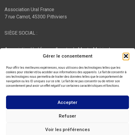
Association Ural France
7 rue Carnot, 45300 Pithiviers
SIÈGE SOCIAL :
Association Ural france, 1 route du Mont - Mairie de
Gérer le consentement
Bujaleuf, 87460 Bujaleuf
Pour offrir les meilleures expériences, nous utilisons des technologies telles que les
HÉBERGEMENT :
cookies pour stocker et/ou accéder aux informations des appareils. Le fait de consentir à
ces technologies nous permettra de traiter des données telles que le comportement de
navigation ou les ID uniques sur ce site. Le fait de ne pas consentir ou de retirer son
consentement peut avoir un effet négatif sur certaines caractéristiques et fonctions.
O2switch
, Chemin des Pardiaux, 63000 Clermont-Ferrand
Accepter
Copyright © 2026
ASSOCIATION URAL FRANCE
Refuser
Thème par :
Theme Horse
Voir les préférences
Fièrement propulsé par :
WordPress