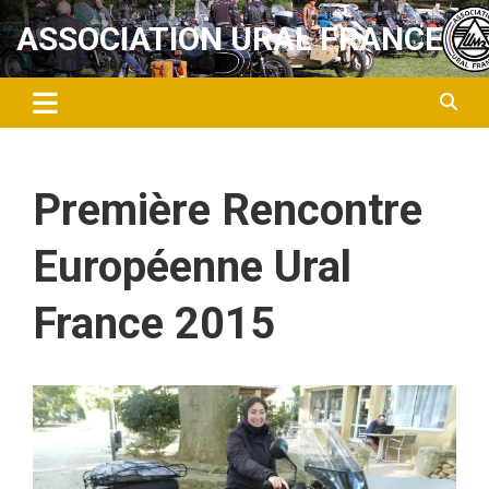
Aller
ASSOCIATION URAL FRANCE
au
contenu
Première Rencontre
Européenne Ural
France 2015