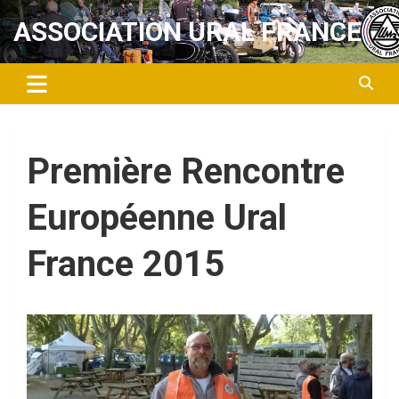
Aller
ASSOCIATION URAL FRANCE
au
contenu
Première Rencontre
Européenne Ural
France 2015