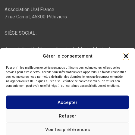
Association Ural France
7 rue Carnot, 45300 Pithiviers
SIÈGE SOCIAL :
Association Ural france, 1 route du Mont - Mairie de
Gérer le consentement
Bujaleuf, 87460 Bujaleuf
Pour offrir les meilleures expériences, nous utilisons des technologies telles que les
HÉBERGEMENT :
cookies pour stocker et/ou accéder aux informations des appareils. Le fait de consentir à
ces technologies nous permettra de traiter des données telles que le comportement de
navigation ou les ID uniques sur ce site. Le fait de ne pas consentir ou de retirer son
consentement peut avoir un effet négatif sur certaines caractéristiques et fonctions.
O2switch
, Chemin des Pardiaux, 63000 Clermont-Ferrand
Accepter
Copyright © 2026
ASSOCIATION URAL FRANCE
Refuser
Thème par :
Theme Horse
Voir les préférences
Fièrement propulsé par :
WordPress