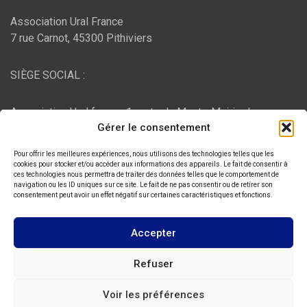
Association Ural France
7 rue Carnot, 45300 Pithiviers
SIÈGE SOCIAL :
Association Ural france, 1 route du Mont - Mairie de
Gérer le consentement
Bujaleuf, 87460 Bujaleuf
Pour offrir les meilleures expériences, nous utilisons des technologies telles que les
HÉBERGEMENT :
cookies pour stocker et/ou accéder aux informations des appareils. Le fait de consentir à
ces technologies nous permettra de traiter des données telles que le comportement de
navigation ou les ID uniques sur ce site. Le fait de ne pas consentir ou de retirer son
consentement peut avoir un effet négatif sur certaines caractéristiques et fonctions.
O2switch
, Chemin des Pardiaux, 63000 Clermont-Ferrand
Accepter
Copyright © 2026
ASSOCIATION URAL FRANCE
Refuser
Thème par :
Theme Horse
Voir les préférences
Fièrement propulsé par :
WordPress