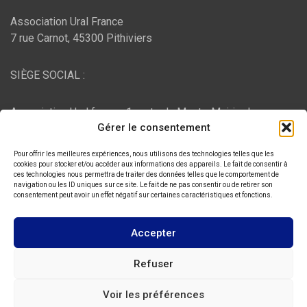
Association Ural France
7 rue Carnot, 45300 Pithiviers
SIÈGE SOCIAL :
Association Ural france, 1 route du Mont - Mairie de
Gérer le consentement
Bujaleuf, 87460 Bujaleuf
Pour offrir les meilleures expériences, nous utilisons des technologies telles que les
HÉBERGEMENT :
cookies pour stocker et/ou accéder aux informations des appareils. Le fait de consentir à
ces technologies nous permettra de traiter des données telles que le comportement de
navigation ou les ID uniques sur ce site. Le fait de ne pas consentir ou de retirer son
consentement peut avoir un effet négatif sur certaines caractéristiques et fonctions.
O2switch
, Chemin des Pardiaux, 63000 Clermont-Ferrand
Accepter
Copyright © 2026
ASSOCIATION URAL FRANCE
Refuser
Thème par :
Theme Horse
Voir les préférences
Fièrement propulsé par :
WordPress