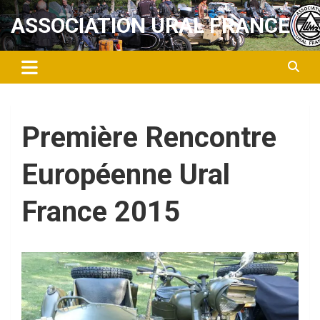
Aller
ASSOCIATION URAL FRANCE
au
contenu
Première Rencontre
Européenne Ural
France 2015