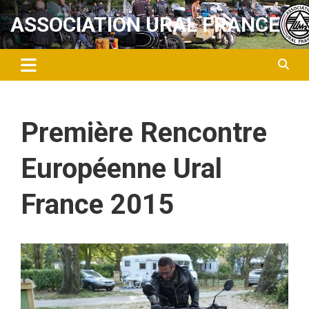
Aller
ASSOCIATION URAL FRANCE
au
contenu
Première Rencontre
Européenne Ural
France 2015