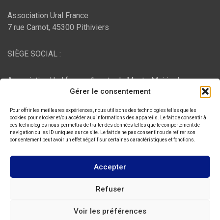
Association Ural France
7 rue Carnot, 45300 Pithiviers
SIÈGE SOCIAL :
Association Ural france, 1 route du Mont - Mairie de
Gérer le consentement
Bujaleuf, 87460 Bujaleuf
Pour offrir les meilleures expériences, nous utilisons des technologies telles que les
HÉBERGEMENT :
cookies pour stocker et/ou accéder aux informations des appareils. Le fait de consentir à
ces technologies nous permettra de traiter des données telles que le comportement de
navigation ou les ID uniques sur ce site. Le fait de ne pas consentir ou de retirer son
consentement peut avoir un effet négatif sur certaines caractéristiques et fonctions.
O2switch
, Chemin des Pardiaux, 63000 Clermont-Ferrand
Accepter
Copyright © 2026
ASSOCIATION URAL FRANCE
Refuser
Thème par :
Theme Horse
Voir les préférences
Fièrement propulsé par :
WordPress