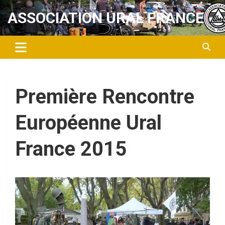
Aller
ASSOCIATION URAL FRANCE
au
contenu
Première Rencontre
Européenne Ural
France 2015