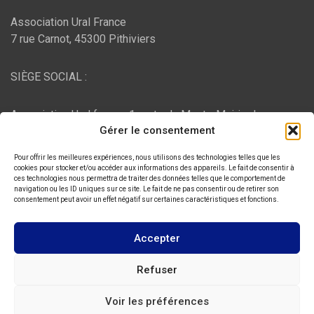
Association Ural France
7 rue Carnot, 45300 Pithiviers
SIÈGE SOCIAL :
Association Ural france, 1 route du Mont - Mairie de
Gérer le consentement
Bujaleuf, 87460 Bujaleuf
Pour offrir les meilleures expériences, nous utilisons des technologies telles que les
HÉBERGEMENT :
cookies pour stocker et/ou accéder aux informations des appareils. Le fait de consentir à
ces technologies nous permettra de traiter des données telles que le comportement de
navigation ou les ID uniques sur ce site. Le fait de ne pas consentir ou de retirer son
consentement peut avoir un effet négatif sur certaines caractéristiques et fonctions.
O2switch
, Chemin des Pardiaux, 63000 Clermont-Ferrand
Accepter
Copyright © 2026
ASSOCIATION URAL FRANCE
Refuser
Thème par :
Theme Horse
Voir les préférences
Fièrement propulsé par :
WordPress