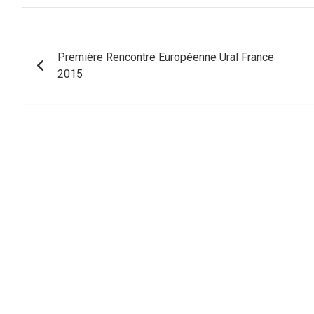
Navigation
Première Rencontre Européenne Ural France
de
2015
l’article