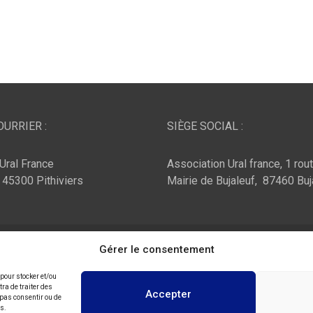
URRIER :
SIÈGE SOCIAL :
Ural France
Association Ural france, 1 rou
, 45300 Pithiviers
Mairie de Bujaleuf, 87460 Buj
ar :
Theme Horse
Fièrement propulsé par :
Gérer le consentement
WordPress
 pour stocker et/ou
ra de traiter des
Accepter
 pas consentir ou de
ns.