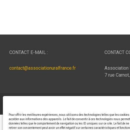
CONTACT E-MAIL :
CONTACT CO
contact@associationuralfrance.fr
Association 
7 rue Carnot
Copyright © 2026
ASSOCIATION URAL FRANCE
Thème p
Pour offrir les meilleures expériences, nous utilisons des technologies telles que les cookies
accéder aux informations des appareils. Le fait de consentir à ces technologies nous permett
données telles que le comportement de navigation ou les ID uniques sur ce site. Le fait de ne
retirer son consentement peut avoir un effet négatif sur certaines caractéristiques et fonctio