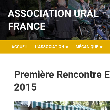
Aller
au
ASSOCIATION URAL
contenu
FRANCE
ACCUEIL
L’ASSOCIATION
MÉCANIQUE
Première Rencontre E
2015