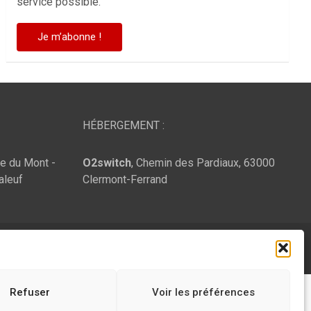
service possible.
HÉBERGEMENT :
te du Mont -
O2switch
, Chemin des Pardiaux, 63000
aleuf
Clermont-Ferrand
Refuser
Voir les préférences