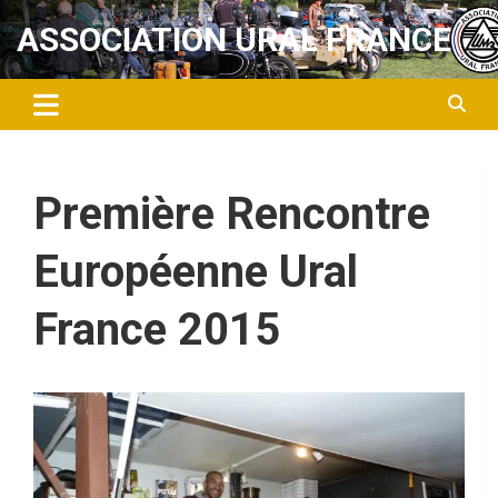
Aller
ASSOCIATION URAL FRANCE
au
contenu
Première Rencontre
Européenne Ural
France 2015