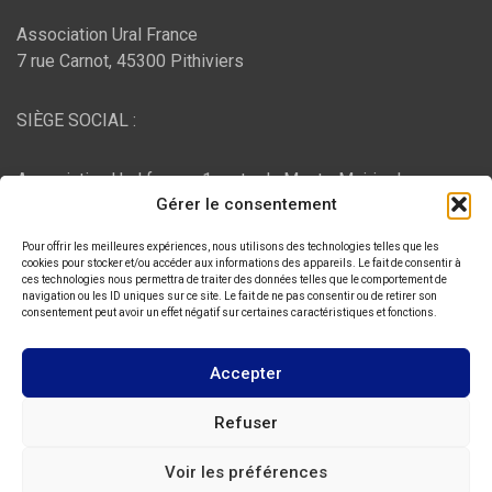
Association Ural France
7 rue Carnot, 45300 Pithiviers
SIÈGE SOCIAL :
Association Ural france, 1 route du Mont - Mairie de
Gérer le consentement
Bujaleuf, 87460 Bujaleuf
Pour offrir les meilleures expériences, nous utilisons des technologies telles que les
HÉBERGEMENT :
cookies pour stocker et/ou accéder aux informations des appareils. Le fait de consentir à
ces technologies nous permettra de traiter des données telles que le comportement de
navigation ou les ID uniques sur ce site. Le fait de ne pas consentir ou de retirer son
consentement peut avoir un effet négatif sur certaines caractéristiques et fonctions.
O2switch
, Chemin des Pardiaux, 63000 Clermont-Ferrand
Accepter
Copyright © 2026
ASSOCIATION URAL FRANCE
Refuser
Thème par :
Theme Horse
Voir les préférences
Fièrement propulsé par :
WordPress