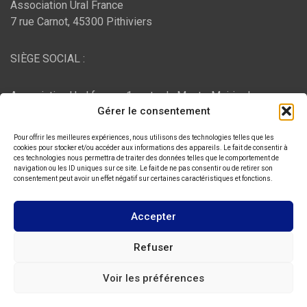
Association Ural France
7 rue Carnot, 45300 Pithiviers
SIÈGE SOCIAL :
Association Ural france, 1 route du Mont - Mairie de
Gérer le consentement
Bujaleuf, 87460 Bujaleuf
Pour offrir les meilleures expériences, nous utilisons des technologies telles que les
HÉBERGEMENT :
cookies pour stocker et/ou accéder aux informations des appareils. Le fait de consentir à
ces technologies nous permettra de traiter des données telles que le comportement de
navigation ou les ID uniques sur ce site. Le fait de ne pas consentir ou de retirer son
consentement peut avoir un effet négatif sur certaines caractéristiques et fonctions.
O2switch
, Chemin des Pardiaux, 63000 Clermont-Ferrand
Accepter
Copyright © 2026
ASSOCIATION URAL FRANCE
Refuser
Thème par :
Theme Horse
Voir les préférences
Fièrement propulsé par :
WordPress