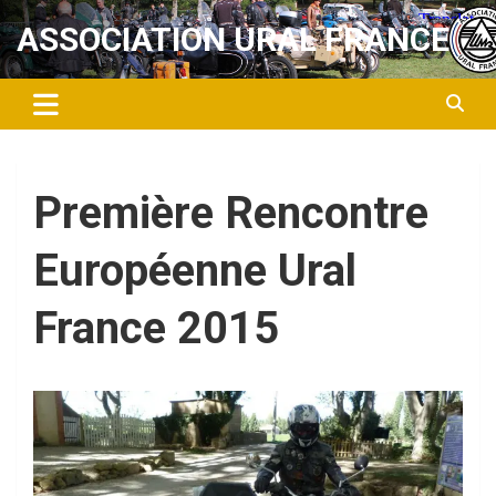
Aller
ASSOCIATION URAL FRANCE
au
contenu
Première Rencontre
Européenne Ural
France 2015