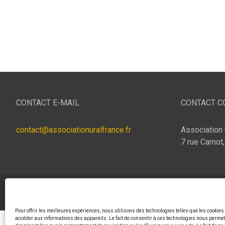
CONTACT E-MAIL :
CONTACT CO
contact@associationuralfrance.fr
Association 
7 rue Carnot
Copyright © 2026
ASSOCIATION URAL FRANCE
Thème p
Pour offrir les meilleures expériences, nous utilisons des technologies telles que les cookies
accéder aux informations des appareils. Le fait de consentir à ces technologies nous permett