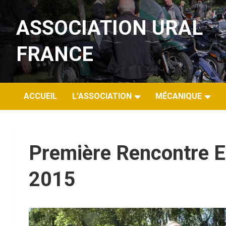
Aller
au
ASSOCIATION URAL
contenu
FRANCE
ACCUEIL
L’ASSOCIATION
MÉCANIQUE
Première Rencontre E
2015