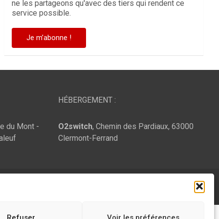
ne les partageons qu'avec des tiers qui rendent ce
service possible.
HÉBERGEMENT :
te du Mont -
O2switch
, Chemin des Pardiaux, 63000
aleuf
Clermont-Ferrand
Refuser
Voir les préférences