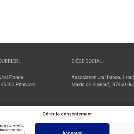
URRIER :
SIÈGE SOCIAL :
Ural France
Association Ural france, 1 rou
, 45300 Pithiviers
Mairie de Bujaleuf, 87460 Buj
ar :
Theme Horse
Fièrement propulsé par :
Gérer le consentement
WordPress
 pour stocker et/ou
ra de traiter des
Accepter