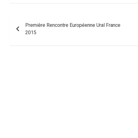
Navigation
Première Rencontre Européenne Ural France
de
2015
l’article