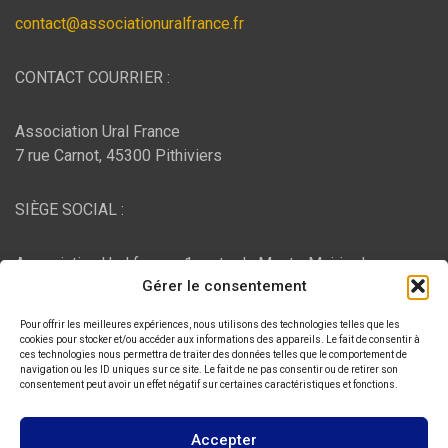
contact@associationuralfrance.fr
CONTACT COURRIER :
Association Ural France
7 rue Carnot, 45300 Pithiviers
SIÈGE SOCIAL :
Association Ural france, 1 route du Mont - Mairie de
Gérer le consentement
Bujaleuf, 87460 Bujaleuf
Pour offrir les meilleures expériences, nous utilisons des technologies telles que les
HÉBERGEMENT :
cookies pour stocker et/ou accéder aux informations des appareils. Le fait de consentir à
ces technologies nous permettra de traiter des données telles que le comportement de
navigation ou les ID uniques sur ce site. Le fait de ne pas consentir ou de retirer son
consentement peut avoir un effet négatif sur certaines caractéristiques et fonctions.
O2switch
, Chemin des Pardiaux, 63000 Clermont-Ferrand
Accepter