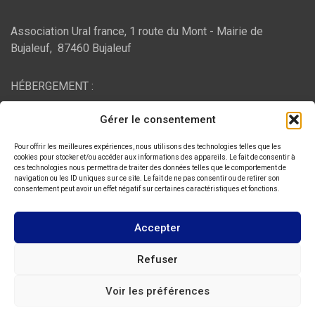
Association Ural france, 1 route du Mont - Mairie de
Bujaleuf, 87460 Bujaleuf
HÉBERGEMENT :
Gérer le consentement
O2switch
, Chemin des Pardiaux, 63000 Clermont-Ferrand
Pour offrir les meilleures expériences, nous utilisons des technologies telles que les
cookies pour stocker et/ou accéder aux informations des appareils. Le fait de consentir à
ces technologies nous permettra de traiter des données telles que le comportement de
navigation ou les ID uniques sur ce site. Le fait de ne pas consentir ou de retirer son
Copyright © 2026
ASSOCIATION URAL FRANCE
consentement peut avoir un effet négatif sur certaines caractéristiques et fonctions.
Thème par :
Theme Horse
Fièrement propulsé par :
WordPress
Accepter
Refuser
Voir les préférences