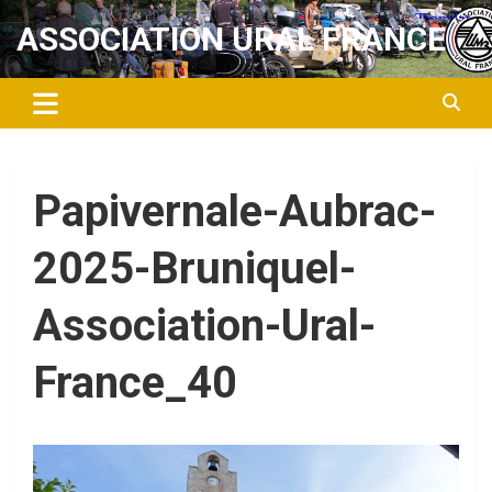
Aller
ASSOCIATION URAL FRANCE
au
contenu
Papivernale-Aubrac-
2025-Bruniquel-
Association-Ural-
France_40