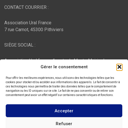
CONTACT COURRIER :
Association Ural France
7 rue Carnot, 45300 Pithiviers
SIÈGE SOCIAL :
Association Ural france, 1 route du Mont - Mairie de
Gérer le consentement
Bujaleuf, 87460 Bujaleuf
Pour offrir les meilleures expériences, nous utilisons des technologies telles que les
HÉBERGEMENT :
cookies pour stocker et/ou accéder aux informations des appareils. Le fait de consentir à
ces technologies nous permettra de traiter des données telles que le comportement de
navigation ou les ID uniques sur ce site. Le fait de ne pas consentir ou de retirer son
consentement peut avoir un effet négatif sur certaines caractéristiques et fonctions.
O2switch
, Chemin des Pardiaux, 63000 Clermont-Ferrand
Accepter
Copyright © 2026
ASSOCIATION URAL FRANCE
Refuser