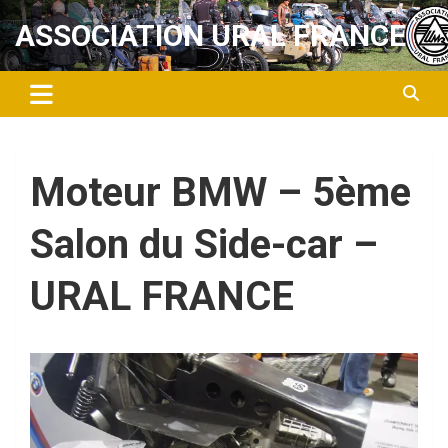
Aller
ASSOCIATION URAL FRANCE
au
contenu
Moteur BMW – 5ème
Salon du Side-car –
URAL FRANCE