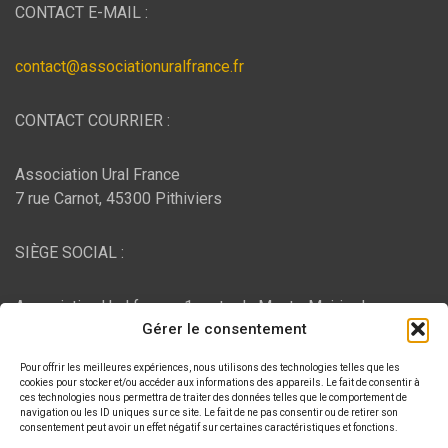
CONTACT E-MAIL :
contact@associationuralfrance.fr
CONTACT COURRIER :
Association Ural France
7 rue Carnot, 45300 Pithiviers
SIÈGE SOCIAL :
Association Ural france, 1 route du Mont - Mairie de
Gérer le consentement
Bujaleuf, 87460 Bujaleuf
Pour offrir les meilleures expériences, nous utilisons des technologies telles que les
HÉBERGEMENT :
cookies pour stocker et/ou accéder aux informations des appareils. Le fait de consentir à
ces technologies nous permettra de traiter des données telles que le comportement de
navigation ou les ID uniques sur ce site. Le fait de ne pas consentir ou de retirer son
consentement peut avoir un effet négatif sur certaines caractéristiques et fonctions.
O2switch
, Chemin des Pardiaux, 63000 Clermont-Ferrand