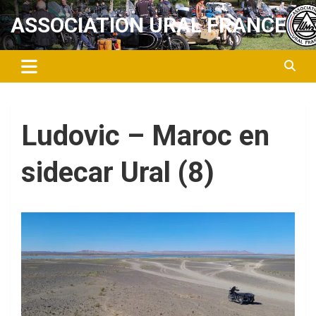
Aller
ASSOCIATION URAL FRANCE
au
contenu
Ludovic – Maroc en
sidecar Ural (8)