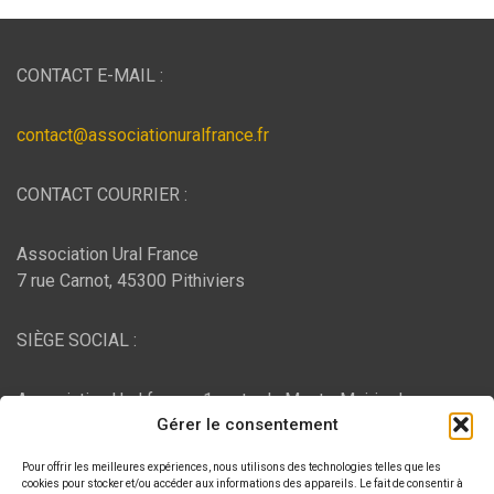
CONTACT E-MAIL :
contact@associationuralfrance.fr
CONTACT COURRIER :
Association Ural France
7 rue Carnot, 45300 Pithiviers
SIÈGE SOCIAL :
Association Ural france, 1 route du Mont - Mairie de
Gérer le consentement
Bujaleuf, 87460 Bujaleuf
Pour offrir les meilleures expériences, nous utilisons des technologies telles que les
HÉBERGEMENT :
cookies pour stocker et/ou accéder aux informations des appareils. Le fait de consentir à