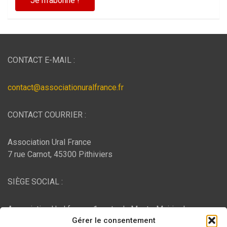
CONTACT E-MAIL :
contact@associationuralfrance.fr
CONTACT COURRIER :
Association Ural France
7 rue Carnot, 45300 Pithiviers
SIÈGE SOCIAL :
Association Ural france, 1 route du Mont - Mairie de
Gérer le consentement
Bujaleuf, 87460 Bujaleuf