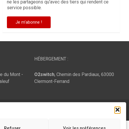
ne les partageons qu'avec des tiers qui rendent ce
service possible.
HÉBERGEMENT :
te du Mont -
O2switch
, Chemin des Pardiaux, 63000
aleuf
Clermont-Ferrand
Refuser
Voir les préférences