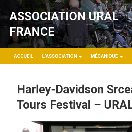
Aller
au
ASSOCIATION URAL
contenu
FRANCE
ACCUEIL
L’ASSOCIATION
MÉCANIQUE
Harley-Davidson Srce
Tours Festival – UR