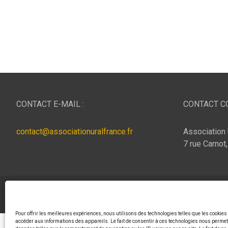
CONTACT E-MAIL :
CONTACT CO
contact@associationuralfrance.fr
Association 
7 rue Carnot
Copyright © 2026
ASSOCIATION URAL FRANCE
Thème p
Pour offrir les meilleures expériences, nous utilisons des technologies telles que les cookies
accéder aux informations des appareils. Le fait de consentir à ces technologies nous permett