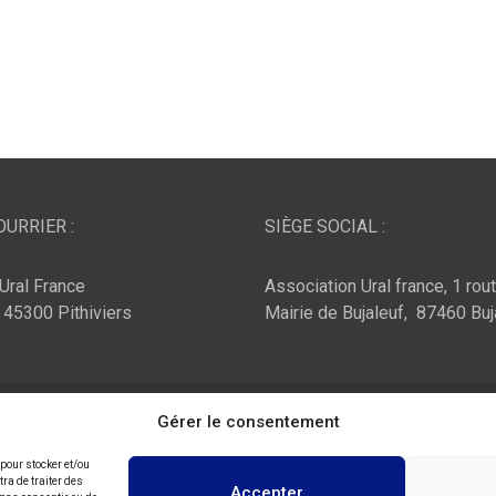
URRIER :
SIÈGE SOCIAL :
Ural France
Association Ural france, 1 rou
, 45300 Pithiviers
Mairie de Bujaleuf, 87460 Buj
ar :
Theme Horse
Fièrement propulsé par :
Gérer le consentement
WordPress
 pour stocker et/ou
ra de traiter des
Accepter