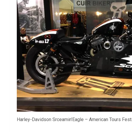
Harley-Davidson Srceamin’Eagle – American Tours Fes