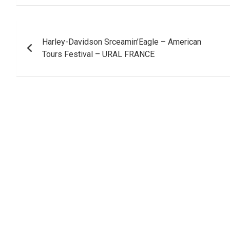
Navigation
Harley-Davidson Srceamin’Eagle – American
de
Tours Festival – URAL FRANCE
l’article