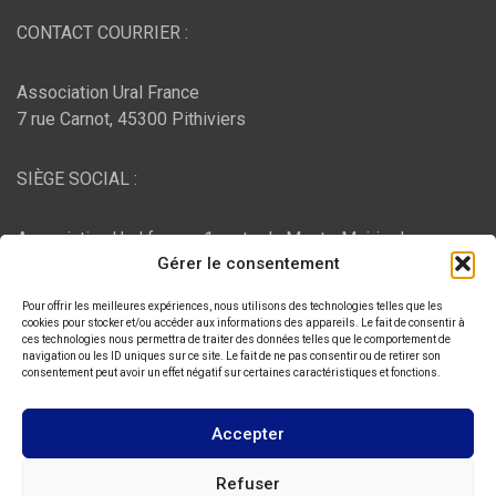
CONTACT COURRIER :
Association Ural France
7 rue Carnot, 45300 Pithiviers
SIÈGE SOCIAL :
Association Ural france, 1 route du Mont - Mairie de
Gérer le consentement
Bujaleuf, 87460 Bujaleuf
Pour offrir les meilleures expériences, nous utilisons des technologies telles que les
HÉBERGEMENT :
cookies pour stocker et/ou accéder aux informations des appareils. Le fait de consentir à
ces technologies nous permettra de traiter des données telles que le comportement de
navigation ou les ID uniques sur ce site. Le fait de ne pas consentir ou de retirer son
consentement peut avoir un effet négatif sur certaines caractéristiques et fonctions.
O2switch
, Chemin des Pardiaux, 63000 Clermont-Ferrand
Accepter
Copyright © 2026
ASSOCIATION URAL FRANCE
Refuser