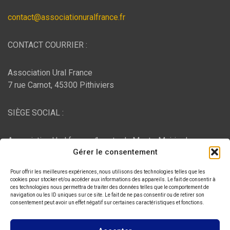
contact@associationuralfrance.fr
CONTACT COURRIER :
Association Ural France
7 rue Carnot, 45300 Pithiviers
SIÈGE SOCIAL :
Association Ural france, 1 route du Mont - Mairie de
Gérer le consentement
Bujaleuf, 87460 Bujaleuf
Pour offrir les meilleures expériences, nous utilisons des technologies telles que les
HÉBERGEMENT :
cookies pour stocker et/ou accéder aux informations des appareils. Le fait de consentir à
ces technologies nous permettra de traiter des données telles que le comportement de
navigation ou les ID uniques sur ce site. Le fait de ne pas consentir ou de retirer son
consentement peut avoir un effet négatif sur certaines caractéristiques et fonctions.
O2switch
, Chemin des Pardiaux, 63000 Clermont-Ferrand