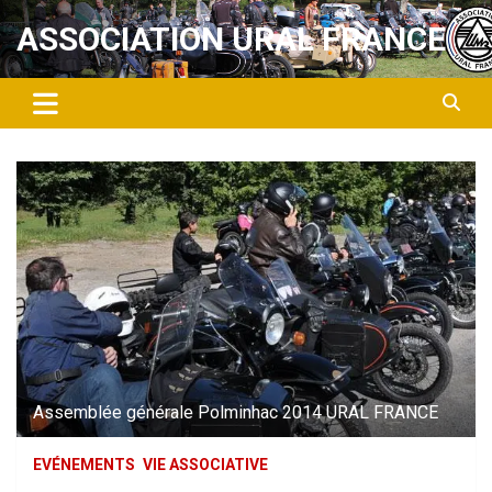
Aller
ASSOCIATION URAL FRANCE
au
contenu
Assemblée générale Polminhac 2014 URAL FRANCE
EVÉNEMENTS
VIE ASSOCIATIVE